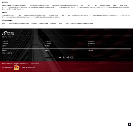
第三方链接
本网站可能保留有与第三方网站或网址的链接，，，，访问这些链接将由用户自己作出决定，，EE钱包数码并不保证这些链接上所提供的任何信息、、数据、、、、观点、、、、图片、、陈述或建议的准确性、、完整性、、、充分性和可靠
性。。。。对于与本网站链接的其它网站所造成之个人资料泄露及由此而导致的任何法律争议和后果，，，，EE钱包数码均不承担任何责任。。。。EE钱包数码提供这些链接仅仅在于提供方便，，，并不表示EE钱包数码对这些信息的认可和推
荐，，，也不是用于宣传或广告目的。。。
免责声明
EE钱包数码不应对间接、、、、附带、、特殊或任何形式的惩罚性赔偿承担任何责任，，也不应对任何利润、、、收入、、、数据、、数据使用的损失承担任何责任。。。。除非EE钱包数码在销售合同中另行书面同意，，，，在适用法允许的范
围内，，EE钱包数码不对本网站的资料承担任何责任，，，，不论该责任因何原因引起或者基于何种侵权理论。。。。
适用法律与争议解决
您同意，，，与您访问或使用本网站相关的所有事项，，应根据中华人民共和国法律解释、、理解和管辖。。您同意，，，中国北京市海淀区有管辖权的法院具有相关的管辖权。。。。
股票代码：000034.SZ
EE钱包控股
EE钱包信息
EE钱包问学
EE钱包鲲泰
EE钱包云科
EE钱包商桥
山石网科
高科数聚
GoPomelo
联系我们
隐私政策
法律声明
网络安全与隐私保护
版权所有2016-2025 EE钱包数码集团股份有限公司，，，保留一切权利。。。
京ICP备05051615号-1
京公网安备 11010802037792号