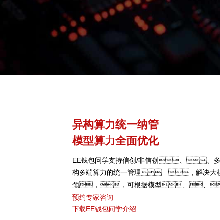
异构算力统一纳管
模型算力全面优化
EE钱包问学支持信创/非信创、、多
构多端算力的统一管理，，解决大
颈，，可根据模型、、
型，，，弹性调
预约专家咨询
下载EE钱包问学介绍
度，，，，提高关键核心