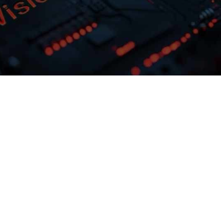
多模态多层级知识库权限管理
激活企业数据资产
，可根据业务
EE钱包问学支持文本、、、、图
试最佳实践效
片、、音视频、、网页等结构化
调训练工具
知识格式有效整合，，， 可结合访问权
，，解
理控制，，保障数据安全，，
预约专家咨询
下载EE钱包问学介绍
。
级私域知识库。。