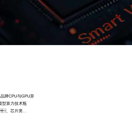
EE钱包问学
智算基础设施
算力调度加速
智算中心
国内外主流模型一键调用
企业私有模型高效微调训练
品牌CPU与GPU异
提供40+基础大模型，，，
模型算力技术瓶
需求灵活选择开发应用，，，尝
、芯片类
果。。EE钱包问学提供完整私有模型微
集，，，帮助企业定制专属大模型
预约专家咨询
下载EE钱包问学介绍
算力GPU使用效
决模型应用准确率低的问题。。。